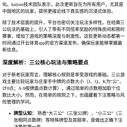
化。kaiyun技术团队表示，此次更新旨在为所有用户，尤其是
中国地区的玩家，提供更接近线下真实感的沉浸式体验。
除了技术层面的提升，平台也密切关注玩法多样性。在经典三
公玩法的基础上，引入了带有不同倍率奖励的特殊房间和限时
赛事，增加了游戏的策略深度与刺激性。这些更新动态都第一
时间通过开云体育app的官方渠道发布，确保玩家能够掌握最
新信息。
深度解析：三公核心玩法与策略要点
对于新老玩家而言，理解核心规则是享受游戏的基础。三公游
戏主要比较玩家与庄家手中牌的点数大小（J、Q、K为“公”，
计0点；A-9按牌面点数计算），通过简单的点数相加取个位
数比大小。然而，在简单的规则之下，也蕴藏着下注策略与风
险管理的学问。
牌型认知：
熟悉“大三公”（三张公牌）、“小三公”（三
张相同点数牌）等特殊牌型及其赔率，是做出正确下注
决策的第一步。