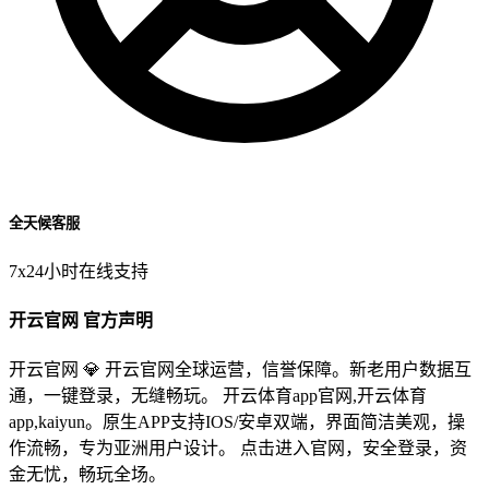
全天候客服
7x24小时在线支持
开云官网 官方声明
开云官网 💎 开云官网全球运营，信誉保障。新老用户数据互
通，一键登录，无缝畅玩。 开云体育app官网,开云体育
app,kaiyun。原生APP支持IOS/安卓双端，界面简洁美观，操
作流畅，专为亚洲用户设计。 点击进入官网，安全登录，资
金无忧，畅玩全场。