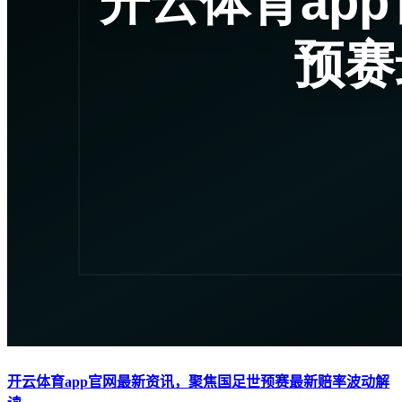
开云体育app官网最新资讯，聚焦国足世预赛最新赔率波动解