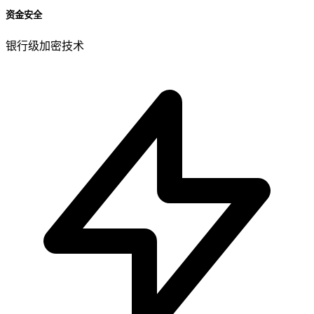
资金安全
银行级加密技术