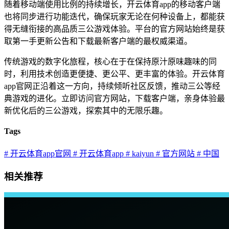
随着移动端使用比例的持续增长，开云体育app的移动客户端
也将同步进行功能迭代，确保玩家无论在何种设备上，都能获
得无缝衔接的高品质三公游戏体验。平台的官方网站始终是获
取第一手更新公告和下载最新客户端的最权威渠道。
传统游戏的数字化旅程，核心在于在保持原汁原味趣味的同
时，利用技术创造更便捷、更公平、更丰富的体验。开云体育
app官网正沿着这一方向，持续倾听社区反馈，推动三公等经
典游戏的进化。立即访问官方网站，下载客户端，亲身体验最
新优化后的三公游戏，探索其中的无限乐趣。
Tags
# 开云体育app官网
# 开云体育app
# kaiyun
# 官方网站
# 中国
相关推荐