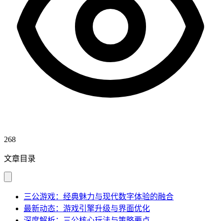
268
文章目录
三公游戏：经典魅力与现代数字体验的融合
最新动态：游戏引擎升级与界面优化
深度解析：三公核心玩法与策略要点