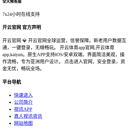
全天候客服
7x24小时在线支持
开云官网 官方声明
开云官网 💎 开云官网全球运营，信誉保障。新老用户数据互
通，一键登录，无缝畅玩。 开云体育app官网,开云体育
app,kaiyun。原生APP支持IOS/安卓双端，界面简洁美观，操
作流畅，专为亚洲用户设计。 点击进入官网，安全登录，资
金无忧，畅玩全场。
平台导航
快速进入
公司简介
视讯APP
真人视讯资讯
网站地图