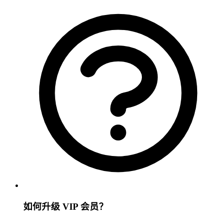
如何升级 VIP 会员？