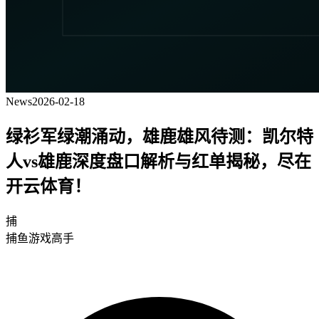
News
2026-02-18
绿衫军绿潮涌动，雄鹿雄风待测：凯尔特
人vs雄鹿深度盘口解析与红单揭秘，尽在
开云体育！
捕
捕鱼游戏高手