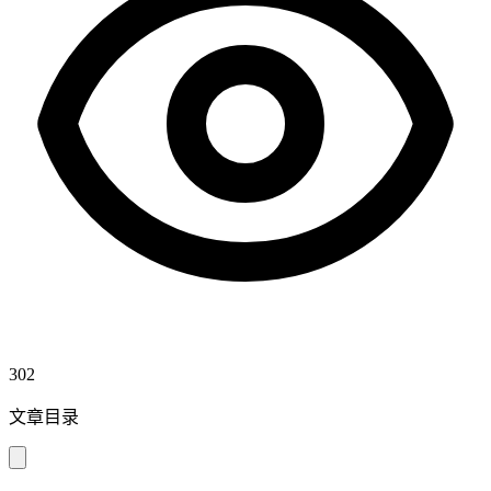
302
文章目录