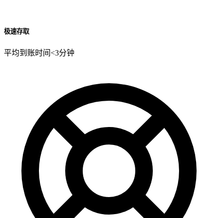
极速存取
平均到账时间<3分钟