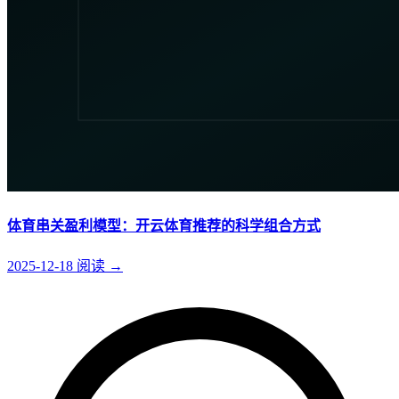
体育串关盈利模型：开云体育推荐的科学组合方式
2025-12-18
阅读
→