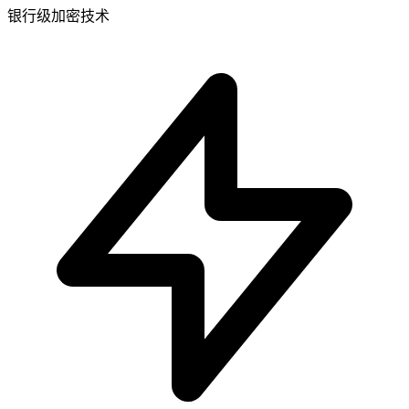
银行级加密技术