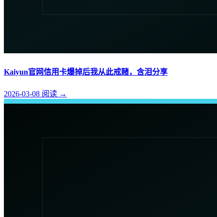
Kaiyun官网信用卡爆掉后我从此戒赌，含泪分享
2026-03-08
阅读
→