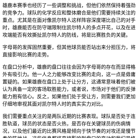
雄鹿本赛季也经历了一些调整和挑战，但他们依然保持着强劲
的竞争力。球队的化学反应和整体磨合是他们需要持续关注的
重点。尤其是在面对像凯尔特人这样阵容深度堪比自己的对手
时，雄鹿能否在防守端限制住凯尔特人的多点开花，以及在进
攻端能否有效撕扯凯尔特人的防线，将是比赛胜负的关键。
字母哥的发挥固然重要，但其他球员能否站出来分担压力，将
直接影响比赛的走势。
在盘口分析中，雄鹿的盘口往往会因为字母哥的存在而显得格
外有吸引力。他一人之力能够改变比赛的走向，这一点是毋庸
置疑的。如果雄鹿在盘口上处于让分方，这通常意味着他们被
认为具备一定的客场取胜能力，或者说，市场对于他们的反弹
能力抱有信心。反之，如果他们处于受让方，则需要我们更加
仔细地审视其面对凯尔特人时的真实实力对比。
我们需要重点关注的是两队近期的比赛表现。球队是否处于连
胜轨道，球员的状态是否火热，是否存在关键球员的伤病情
况，以及他们最近的比赛风格是倾向于快节奏的对攻还是慢节