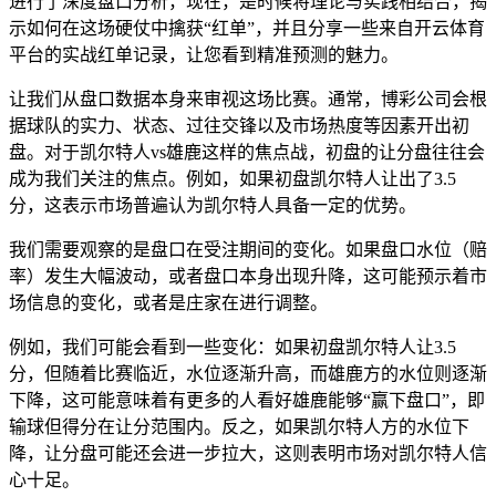
进行了深度盘口分析，现在，是时候将理论与实践相结合，揭
示如何在这场硬仗中擒获“红单”，并且分享一些来自开云体育
平台的实战红单记录，让您看到精准预测的魅力。
让我们从盘口数据本身来审视这场比赛。通常，博彩公司会根
据球队的实力、状态、过往交锋以及市场热度等因素开出初
盘。对于凯尔特人vs雄鹿这样的焦点战，初盘的让分盘往往会
成为我们关注的焦点。例如，如果初盘凯尔特人让出了3.5
分，这表示市场普遍认为凯尔特人具备一定的优势。
我们需要观察的是盘口在受注期间的变化。如果盘口水位（赔
率）发生大幅波动，或者盘口本身出现升降，这可能预示着市
场信息的变化，或者是庄家在进行调整。
例如，我们可能会看到一些变化：如果初盘凯尔特人让3.5
分，但随着比赛临近，水位逐渐升高，而雄鹿方的水位则逐渐
下降，这可能意味着有更多的人看好雄鹿能够“赢下盘口”，即
输球但得分在让分范围内。反之，如果凯尔特人方的水位下
降，让分盘可能还会进一步拉大，这则表明市场对凯尔特人信
心十足。