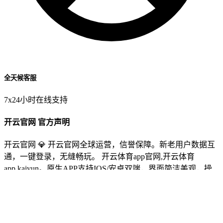
全天候客服
7x24小时在线支持
开云官网 官方声明
开云官网 💎 开云官网全球运营，信誉保障。新老用户数据互
通，一键登录，无缝畅玩。 开云体育app官网,开云体育
app,kaiyun。原生APP支持IOS/安卓双端，界面简洁美观，操
作流畅，专为亚洲用户设计。 点击进入官网，安全登录，资
金无忧，畅玩全场。
平台导航