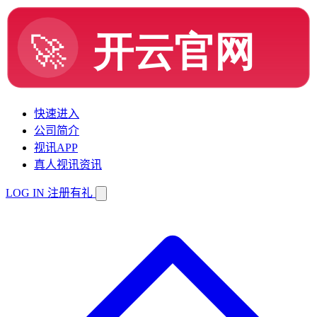
快速进入
公司简介
视讯APP
真人视讯资讯
LOG IN
注册有礼