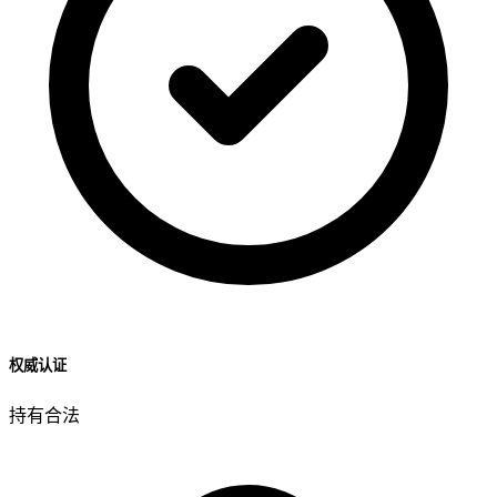
权威认证
持有合法