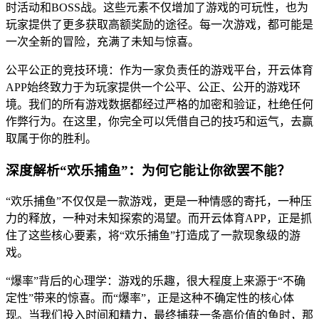
时活动和BOSS战。这些元素不仅增加了游戏的可玩性，也为
玩家提供了更多获取高额奖励的途径。每一次游戏，都可能是
一次全新的冒险，充满了未知与惊喜。
公平公正的竞技环境：作为一家负责任的游戏平台，开云体育
APP始终致力于为玩家提供一个公平、公正、公开的游戏环
境。我们的所有游戏数据都经过严格的加密和验证，杜绝任何
作弊行为。在这里，你完全可以凭借自己的技巧和运气，去赢
取属于你的胜利。
深度解析“欢乐捕鱼”：为何它能让你欲罢不能？
“欢乐捕鱼”不仅仅是一款游戏，更是一种情感的寄托，一种压
力的释放，一种对未知探索的渴望。而开云体育APP，正是抓
住了这些核心要素，将“欢乐捕鱼”打造成了一款现象级的游
戏。
“爆率”背后的心理学：游戏的乐趣，很大程度上来源于“不确
定性”带来的惊喜。而“爆率”，正是这种不确定性的核心体
现。当我们投入时间和精力，最终捕获一条高价值的鱼时，那