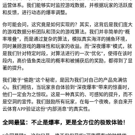
运营体系。我们能够实时监控游戏数据，并根据玩家的活跃度
和反馈，进行动态的爆率调整。
你可能会问，这究竟是如何实现的？其实，这背后是我们庞大
的游戏数据分析团队和顶尖的游戏算法。我们并非简单的“概
率堆叠”，而是通过复杂的算法，模拟真实海洋的捕鱼环境，
同时兼顾游戏的趣味性和玩家的收益。而“深夜爆率”模式，就
是我们针对特定时段，对算法进行的一次“优化”，使得在该时
段内，高价值鱼类出现的概率和被捕获后的奖励，都得到了显
著的提升。
我们敢于“偷跑”这个秘密，是因为我们对自己的产品充满信
心。我们相信，当玩家亲自体验到“深夜爆率”带来的惊喜时，
他们一定会为之惊叹。这是一种真实的、可感知的提升，而不
是空洞的宣传。我们鼓励所有玩家，在每一个夜晚，亲自来开
云体育APP验证这份“内部消息”的真实性。
全网最猛：不止是爆率，更是全方位的极致体验！