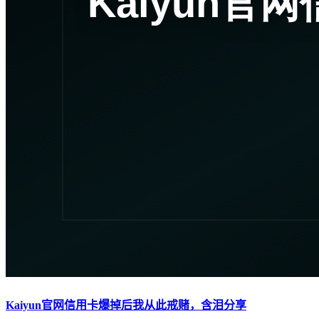
Kaiyun官网信用卡爆掉后我从此戒赌，含泪分享