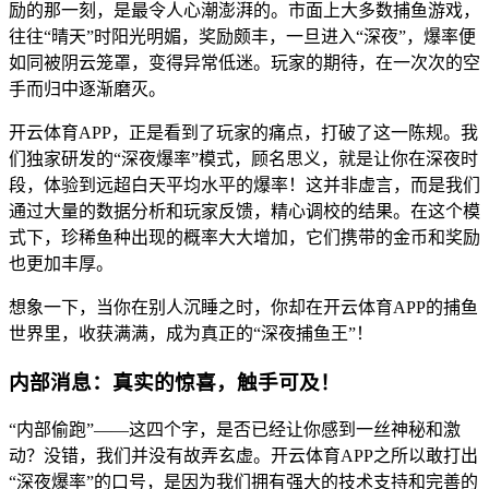
励的那一刻，是最令人心潮澎湃的。市面上大多数捕鱼游戏，
往往“晴天”时阳光明媚，奖励颇丰，一旦进入“深夜”，爆率便
如同被阴云笼罩，变得异常低迷。玩家的期待，在一次次的空
手而归中逐渐磨灭。
开云体育APP，正是看到了玩家的痛点，打破了这一陈规。我
们独家研发的“深夜爆率”模式，顾名思义，就是让你在深夜时
段，体验到远超白天平均水平的爆率！这并非虚言，而是我们
通过大量的数据分析和玩家反馈，精心调校的结果。在这个模
式下，珍稀鱼种出现的概率大大增加，它们携带的金币和奖励
也更加丰厚。
想象一下，当你在别人沉睡之时，你却在开云体育APP的捕鱼
世界里，收获满满，成为真正的“深夜捕鱼王”！
内部消息：真实的惊喜，触手可及！
“内部偷跑”——这四个字，是否已经让你感到一丝神秘和激
动？没错，我们并没有故弄玄虚。开云体育APP之所以敢打出
“深夜爆率”的口号，是因为我们拥有强大的技术支持和完善的