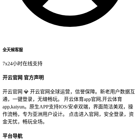
全天候客服
7x24小时在线支持
开云官网 官方声明
开云官网 💎 开云官网全球运营，信誉保障。新老用户数据互
通，一键登录，无缝畅玩。 开云体育app官网,开云体育
app,kaiyun。原生APP支持IOS/安卓双端，界面简洁美观，操
作流畅，专为亚洲用户设计。 点击进入官网，安全登录，资
金无忧，畅玩全场。
平台导航