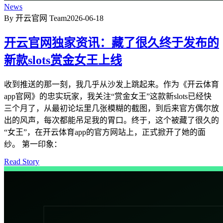
News
By 开云官网 Team
2026-06-18
开云官网独家资讯：藏了很久终于发布的
新款slots赏金女王上线
收到推送的那一刻，我几乎从沙发上跳起来。作为《开云体育
app官网》的忠实玩家，我关注“赏金女王”这款新slots已经快
三个月了，从最初论坛里几张模糊的截图，到后来官方偶尔放
出的风声，每次都能吊足我的胃口。终于，这个被藏了很久的
“女王”，在开云体育app的官方网站上，正式掀开了她的面
纱。 第一印象：
Read Story