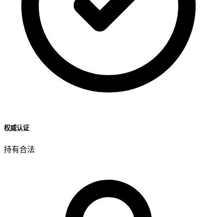
权威认证
持有合法