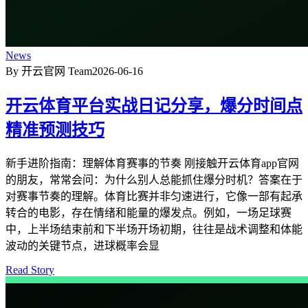
News
By 开云官网 Team
2026-06-16
开云体育平台实战日记分享，爆分时间点
精准预测技巧
新手进阶指南：理解体育赛事的节奏 刚接触开云体育app官网
的朋友，常常会问：为什么别人总能抓住爆分时机？答案在于
对赛事节奏的理解。体育比赛并非匀速进行，它像一部有起承
转合的电影，存在情绪和能量的爆发点。例如，一场足球赛
中，上半场结束前和下半场开场初期，往往是战术调整和体能
波动的关键节点，进球概率会显
Read Story