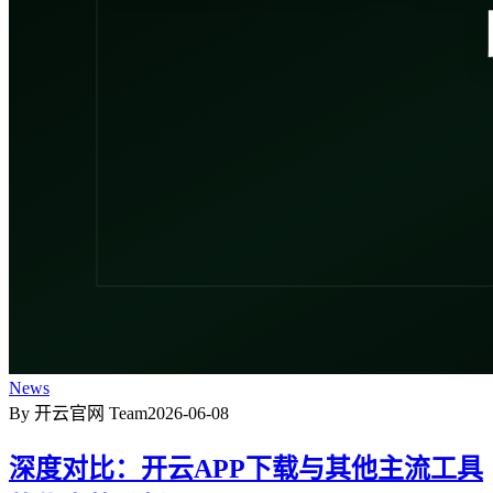
News
By 开云官网 Team
2026-06-08
深度对比：开云APP下载与其他主流工具