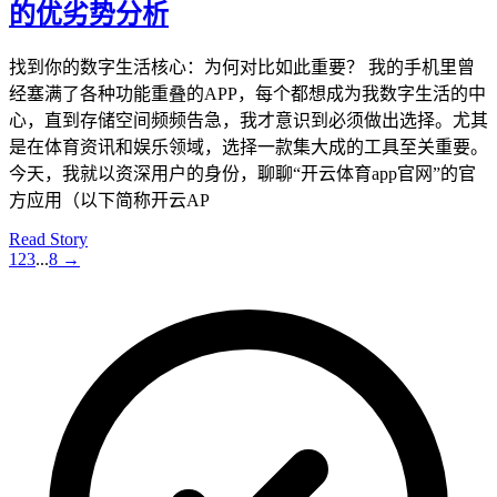
的优劣势分析
找到你的数字生活核心：为何对比如此重要？ 我的手机里曾
经塞满了各种功能重叠的APP，每个都想成为我数字生活的中
心，直到存储空间频频告急，我才意识到必须做出选择。尤其
是在体育资讯和娱乐领域，选择一款集大成的工具至关重要。
今天，我就以资深用户的身份，聊聊“开云体育app官网”的官
方应用（以下简称开云AP
Read Story
1
2
3
...
8
→