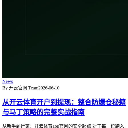
News
By 开云官网 Team
2026-06-10
从开云体育开户到提现：整合防爆仓秘籍
与马丁策略的完整实战指南
从新手到行家：开云体育app官网的安全起点 对于每一位踏入