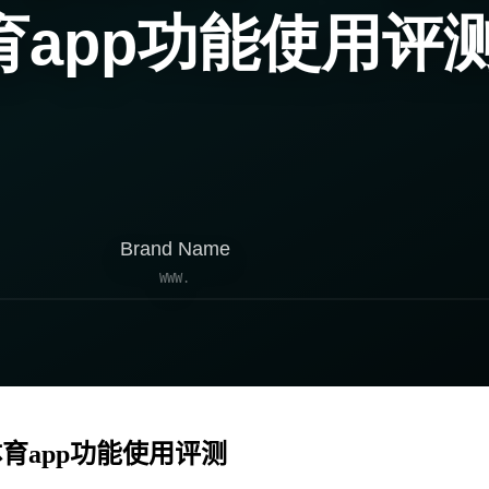
体育app功能使用评测