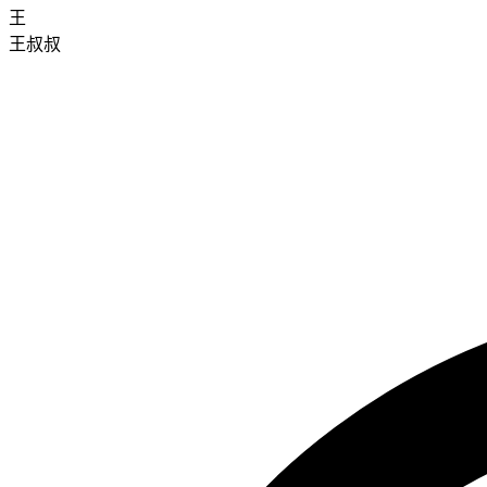
王
王叔叔