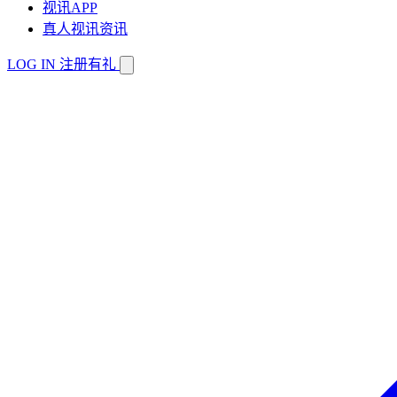
视讯APP
真人视讯资讯
LOG IN
注册有礼