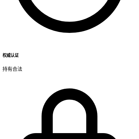
权威认证
持有合法