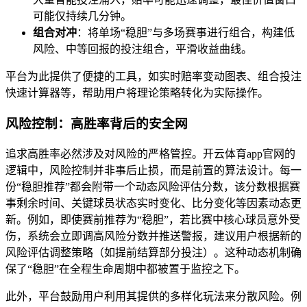
可能仅持续几分钟。
组合对冲
：将单场“稳胆”与多场赛事进行组合，构建低
风险、中等回报的投注组合，平滑收益曲线。
平台为此提供了便捷的工具，如实时赔率变动图表、组合投注
快速计算器等，帮助用户将理论策略转化为实际操作。
风险控制：高胜率背后的安全网
追求高胜率必然涉及对风险的严格管控。开云体育app官网的
逻辑中，风险控制并非事后止损，而是前置的算法设计。每一
份“稳胆推荐”都会附带一个动态风险评估分数，该分数根据赛
事剩余时间、关键球员状态实时变化、比分变化等因素动态更
新。例如，即使赛前推荐为“稳胆”，若比赛中核心球员意外受
伤，系统会立即调高风险分数并推送警报，建议用户根据新的
风险评估调整策略（如提前结算部分投注）。这种动态机制确
保了“稳胆”在全程生命周期中都被置于监控之下。
此外，平台鼓励用户利用其提供的多样化玩法来分散风险。例