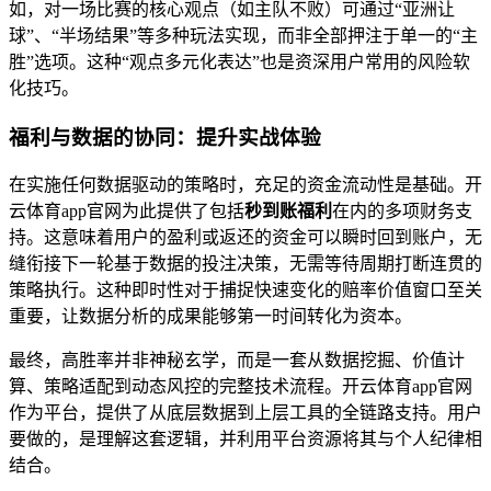
如，对一场比赛的核心观点（如主队不败）可通过“亚洲让
球”、“半场结果”等多种玩法实现，而非全部押注于单一的“主
胜”选项。这种“观点多元化表达”也是资深用户常用的风险软
化技巧。
福利与数据的协同：提升实战体验
在实施任何数据驱动的策略时，充足的资金流动性是基础。开
云体育app官网为此提供了包括
秒到账福利
在内的多项财务支
持。这意味着用户的盈利或返还的资金可以瞬时回到账户，无
缝衔接下一轮基于数据的投注决策，无需等待周期打断连贯的
策略执行。这种即时性对于捕捉快速变化的赔率价值窗口至关
重要，让数据分析的成果能够第一时间转化为资本。
最终，高胜率并非神秘玄学，而是一套从数据挖掘、价值计
算、策略适配到动态风控的完整技术流程。开云体育app官网
作为平台，提供了从底层数据到上层工具的全链路支持。用户
要做的，是理解这套逻辑，并利用平台资源将其与个人纪律相
结合。