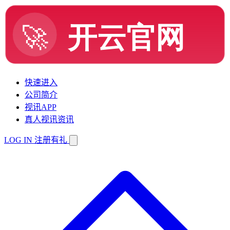
快速进入
公司简介
视讯APP
真人视讯资讯
LOG IN
注册有礼