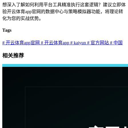
想深入了解如何利用平台工具精准执行这套逻辑？建议立即体
验开云体育app官网的数据中心与策略模拟器功能，将理论转
化为您的实战优势。
Tags
# 开云体育app官网
# 开云体育app
# kaiyun
# 官方网站
# 中国
相关推荐