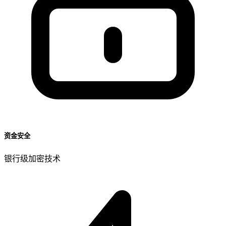
资金安全
银行级加密技术