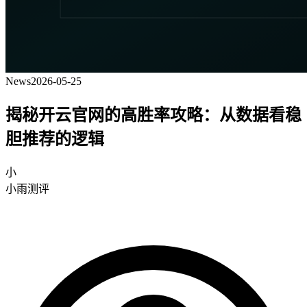
News
2026-05-25
揭秘开云官网的高胜率攻略：从数据看稳
胆推荐的逻辑
小
小雨测评