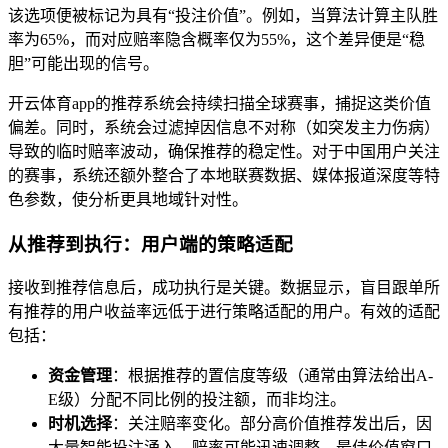
该选项便被标记为具有“投注价值”。例如，当算法计算主队胜
率为65%，而对应赔率隐含概率仅为55%，这个差异便是“稳
胆”可能出现的信号。
开云体育app的推荐系统会持续扫描全球赛事，捕捉这类价值
偏差。同时，系统会过滤掉因信息不对称（如突发主力伤病）
导致的临时赔率波动，确保推荐的稳定性。对于中国用户关注
的赛事，系统还额外整合了本地联赛数据、媒体报道深度等特
色参数，使分析更具地域针对性。
从推荐到执行：用户端的策略适配
接收到推荐信息后，成功执行是关键。数据显示，盲目跟单所
有推荐的用户收益率远低于进行策略适配的用户。有效的适配
包括：
资金管理
：根据推荐的置信度等级（通常由算法给出A-
E级）分配不同比例的投注额，而非均注。
时机选择
：关注赔率变化。部分高价值推荐发出后，因
大量智能投注涌入，赔率可能迅速调整，最佳价值窗口