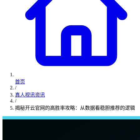
首页
/
真人视讯资讯
/
揭秘开云官网的高胜率攻略：从数据看稳胆推荐的逻辑