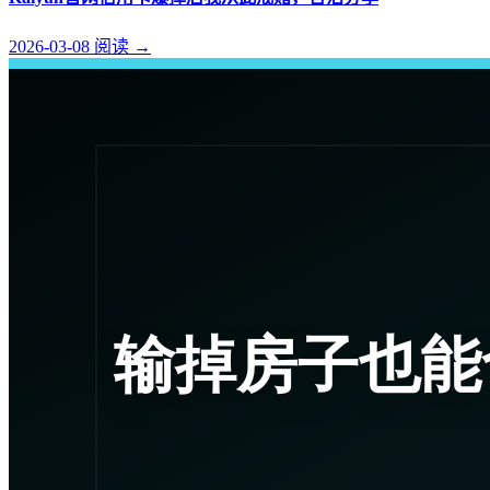
2026-03-08
阅读
→