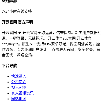
全天候客服
7x24小时在线支持
开云官网 官方声明
开云官网 💎 开云官网全球运营，信誉保障。新老用户数据互
通，一键登录，无缝畅玩。 开云体育app官网,开云体育
app,kaiyun。原生APP支持IOS/安卓双端，界面简洁美观，操
作流畅，专为亚洲用户设计。 点击进入官网，安全登录，资
金无忧，畅玩全场。
平台导航
快速进入
公司简介
视讯APP
真人视讯资讯
网站地图