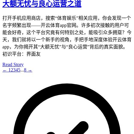
大额无忧与良心运营之道
打开手机应用商店，搜索“体育娱乐”相关应用，你会发现一个
名字频繁出现——开云体育app官网。许多初次接触的用户可
能会好奇，这个平台究竟有何特别之处，能吸引众多拥趸？今
天，我们就将以一个新手的视角，手把手地深度体验开云体育
app，为你揭开其“大额无忧”与“良心运营”背后的真实面貌。
初识平台：界面友
Read Story
←
1
2
3
4
5
...
8
→