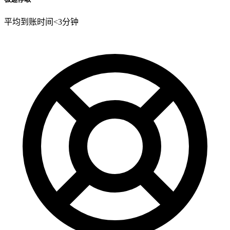
平均到账时间<3分钟