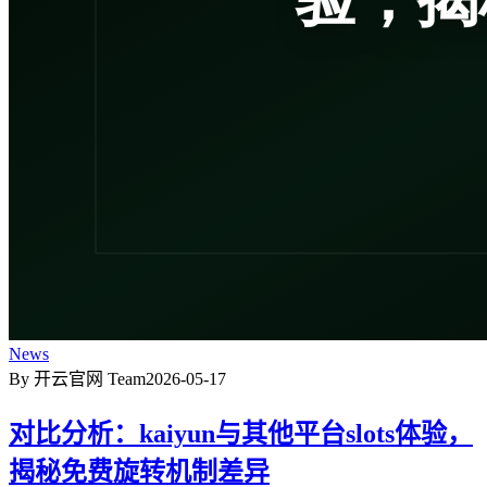
News
By 开云官网 Team
2026-05-17
对比分析：kaiyun与其他平台slots体验，
揭秘免费旋转机制差异