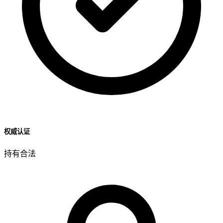
权威认证
持有合法