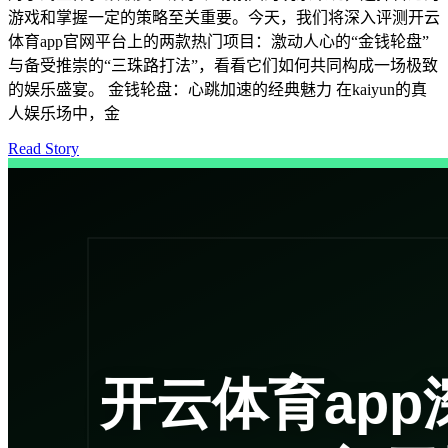
游戏和掌握一定的策略至关重要。今天，我们将深入评测开云
体育app官网平台上的两款热门项目：激动人心的“金钱轮盘”
与备受推崇的“三珠路打法”，看看它们如何共同构成一场极致
的娱乐盛宴。 金钱轮盘：心跳加速的经典魅力 在kaiyun的真
人娱乐场中，金
Read Story