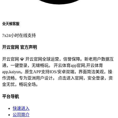
全天候客服
7x24小时在线支持
开云官网 官方声明
开云官网 💎 开云官网全球运营，信誉保障。新老用户数据互
通，一键登录，无缝畅玩。 开云体育app官网,开云体育
app,kaiyun。原生APP支持IOS/安卓双端，界面简洁美观，操
作流畅，专为亚洲用户设计。 点击进入官网，安全登录，资
金无忧，畅玩全场。
平台导航
快速进入
公司简介