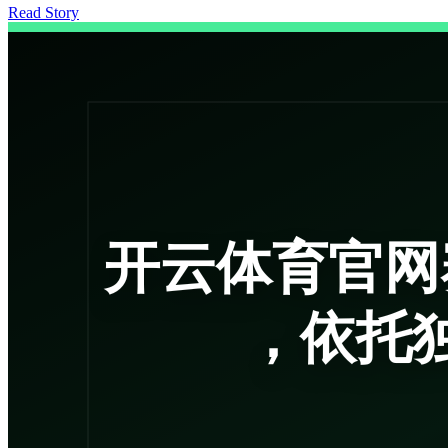
Read Story