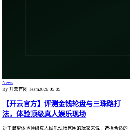
News
By 开云官网 Team
2026-05-05
【开云官方】评测金钱轮盘与三珠路打
法，体验顶级真人娱乐现场
对于渴望体验顶级真人娱乐现场氛围的玩家来说，选择合适的