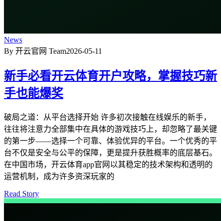
News
By 开云官网 Team
2026-05-11
新手必看开云体育开户攻略，掌握技巧新
手也能爆奖
破局之道：从平台选择开始 许多初次接触在线娱乐的新手，
往往将注意力全部集中在具体的游戏技巧上，却忽略了最关键
的第一步——选择一个可靠、体验优异的平台。一个优秀的平
台不仅是安全与公平的保障，更是提升获胜概率的底层基石。
在中国市场，开云体育app官网以其稳定的技术架构和透明的
运营机制，成为许多资深玩家的
Read Story